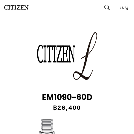
เมนู
ค้นหา
EM1090-60D
฿26,400