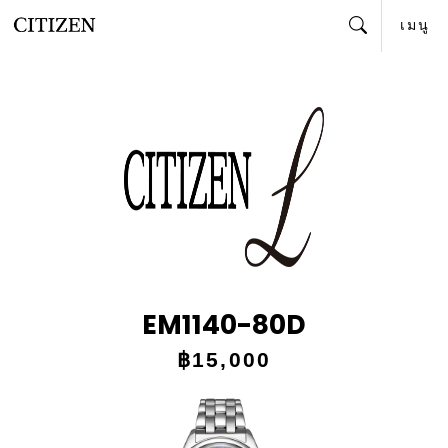
เมนู
ค้นหา
EM1140-80D
฿15,000