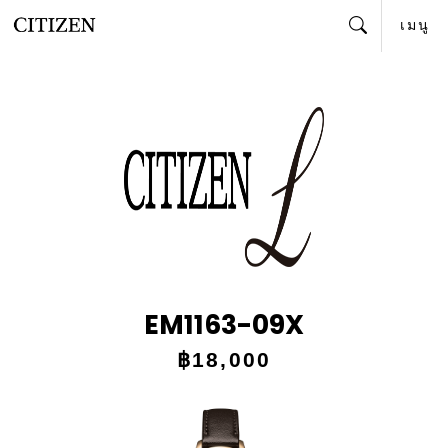
เมนู
ค้นหา
EM1163-09X
฿18,000