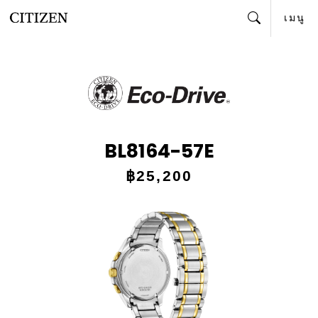
เมนู
ค้นหา
BL8164-57E
฿25,200