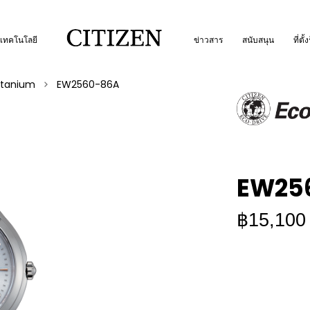
เทคโนโลยี
ข่าวสาร
สนับสนุน
ที่ตั้
itanium
EW2560-86A
EW25
฿15,100