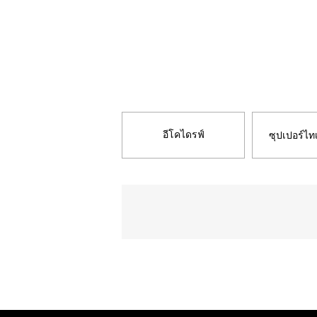
อีโคไดรฟ์
ซุปเปอร์ไท