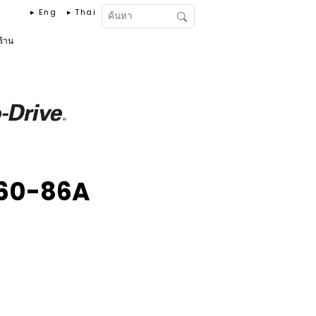
▸ Eng
▸ Thai
งร้าน
60-86A