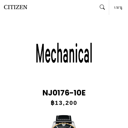
เมนู
ค้นหา
NJ0176-10E
฿13,200