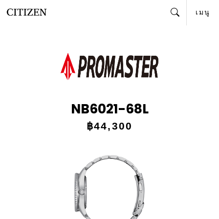
เมนู
ค้นหา
NB6021-68L
฿44,300