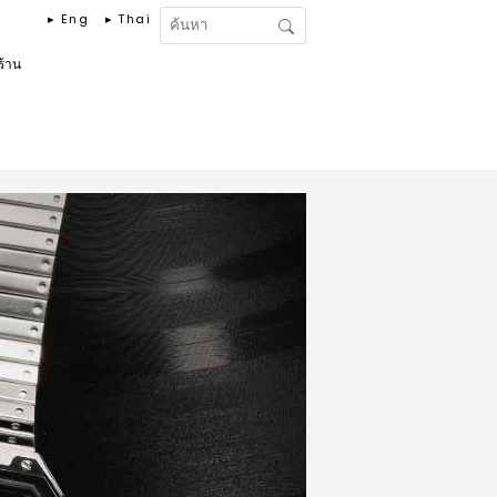
▸ Eng
▸ Thai
งร้าน