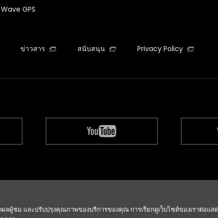
te Wave GPS
ข่าวสาร
สนับสนุน
Privacy Policy
temap
CITIZEN Group Privacy Policy
CITIZEN (H.K.) Privacy Polic
รวัดผลผู้ชม และปรับปรุงคุณภาพของบริการของคุณ การเรียกดูเว็บไซต์ของเราต่อแส
ลิขสิทธิ์ CITIZEN WATCH CO., LTD. สงวนลิขสิทธิ์