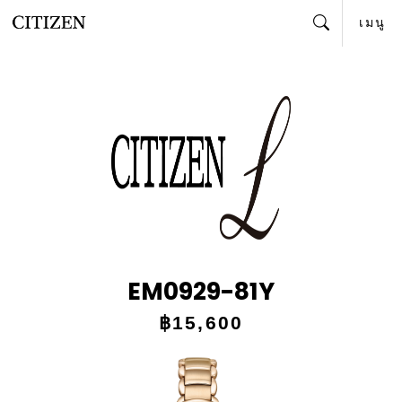
เมนู
ค้นหา
EM0929-81Y
฿15,600