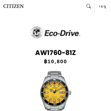
เมนู
ค้นหา
AW1760-81Z
฿10,800