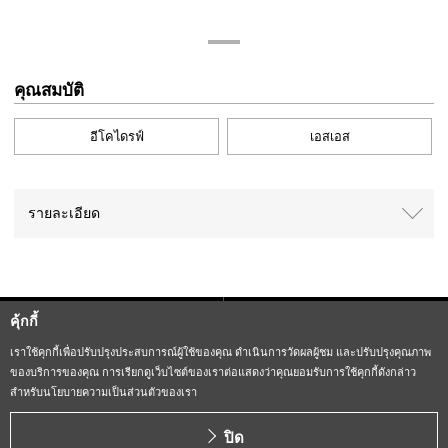
คุณสมบัติ
อีโคไดรฟ์
เอสเอส
รายละเอียด
คุ้กกี้
Sitemap
CITIZEN Group Privacy Policy
เราใช้คุกกี้เพื่อปรับปรุงประสบการณ์ผู้ใช้ของคุณ ดำเนินการวัดผลผู้ชม และปรับปรุงคุณภาพ
ของบริการของคุณ การเรียกดูเว็บไซต์ของเราต่อแสดงว่าคุณยอมรับการใช้คุกกี้ดังกล่าว
CITIZEN (H.K.) Privacy Policy
สำหรับนโยบายความเป็นส่วนตัวของเรา
Copyright CITIZEN WATCH CO., LTD
ปิด
ALL RIGHTS RESERVED.