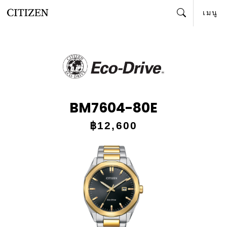
เมนู
ค้นหา
BM7604-80E
฿12,600