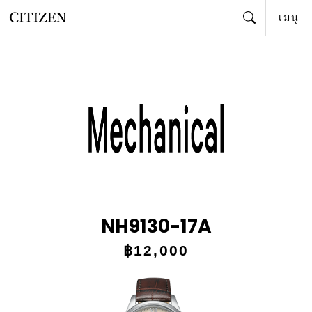
เมนู
ค้นหา
NH9130-17A
฿12,000